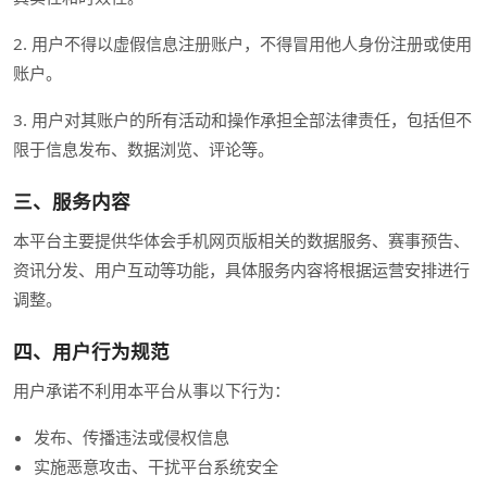
2. 用户不得以虚假信息注册账户，不得冒用他人身份注册或使用
账户。
3. 用户对其账户的所有活动和操作承担全部法律责任，包括但不
限于信息发布、数据浏览、评论等。
三、服务内容
本平台主要提供华体会手机网页版相关的数据服务、赛事预告、
资讯分发、用户互动等功能，具体服务内容将根据运营安排进行
调整。
四、用户行为规范
用户承诺不利用本平台从事以下行为：
发布、传播违法或侵权信息
实施恶意攻击、干扰平台系统安全