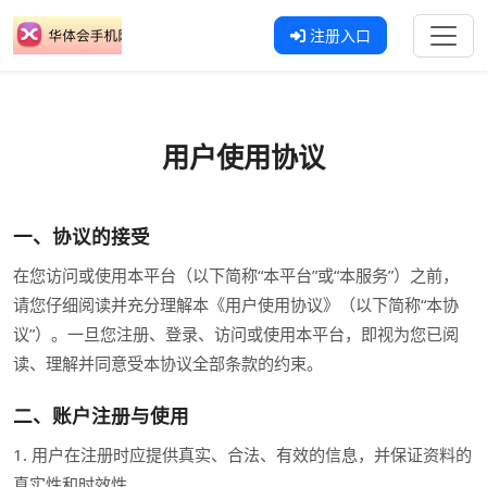
注册入口
用户使用协议
一、协议的接受
在您访问或使用本平台（以下简称“本平台”或“本服务”）之前，
请您仔细阅读并充分理解本《用户使用协议》（以下简称“本协
议”）。一旦您注册、登录、访问或使用本平台，即视为您已阅
读、理解并同意受本协议全部条款的约束。
二、账户注册与使用
1. 用户在注册时应提供真实、合法、有效的信息，并保证资料的
真实性和时效性。